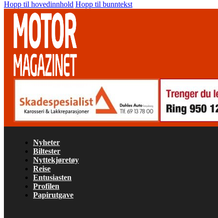
Hopp til hovedinnhold
Hopp til bunntekst
Nyheter
Biltester
Nyttekjøretøy
Reise
Entusiasten
Profilen
Papirutgave