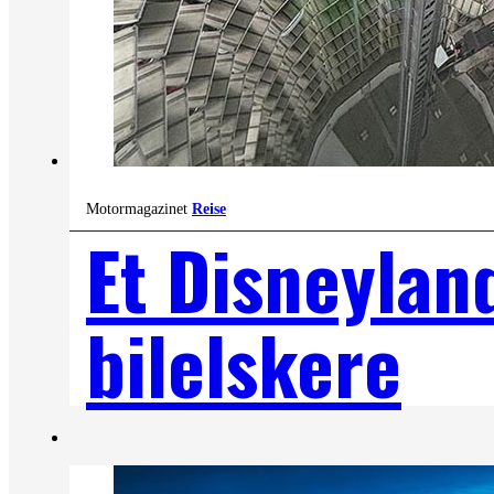
Motormagazinet
Reise
Et Disneylan
bilelskere