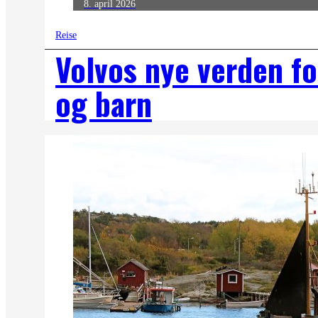
8. april 2026
Reise
Volvos nye verden fo
og barn