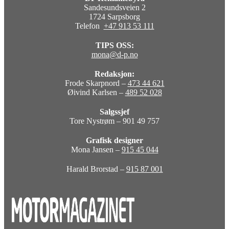
Sandesundsveien 2
1724 Sarpsborg
Telefon
+47 913 53 111
TIPS OSS:
mona@d-p.no
Redaksjon:
Frode Skarpnord –
473 44 621
Øivind Karlsen –
489 52 028
Salgssjef
Tore Nystrøm – 901 49 757
Grafisk designer
Mona Jansen –
915 45 044
Harald Brorstad –
915 87 001