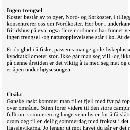
Ingen trengsel
Koster består av to øyer, Nord- og Sørkoster, i tille
konsentrerer oss om Nordkoster. Her bor i underkan
fritidshus på øya, også flere nordmenn har funnet ve
ingen trengsel -og naturopplevelsene står i kø. At det 
Er du glad i å fiske, passeres mange gode fiskeplass
kvadratkilometer stor. Ikke går man seg vill -og ikk
på denne årstiden er det viktig å ta med seg mat og 
er åpen under høysesongen.
Utsikt
Ganske raskt kommer man til et fjell med fyr på topp
over området. Stien fører videre til den store camp
fullt om sommeren og lange ventelister for å få slåt
drøm deg til en deilig sommerdag med frokost i det
Hasslevikarna. Jo lenger ut mot havet du går er det 