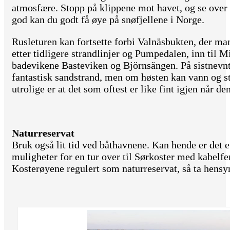
atmosfære. Stopp på klippene mot havet, og se over
god kan du godt få øye på snøfjellene i Norge.
Rusleturen kan fortsette forbi Valnäsbukten, der ma
etter tidligere strandlinjer og Pumpedalen, inn til M
badevikene Basteviken og Björnsängen. På sistnevn
fantastisk sandstrand, men om høsten kan vann og st
utrolige er at det som oftest er like fint igjen når d
Naturreservat
Bruk også lit tid ved båthavnene. Kan hende er det e
muligheter for en tur over til Sørkoster med kabelfe
Kosterøyene regulert som naturreservat, så ta hensyn