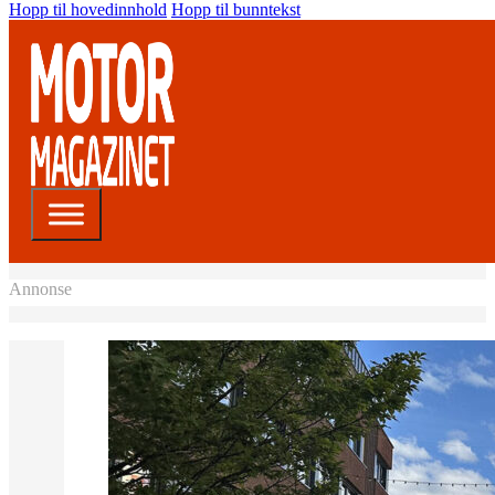
Hopp til hovedinnhold
Hopp til bunntekst
Annonse