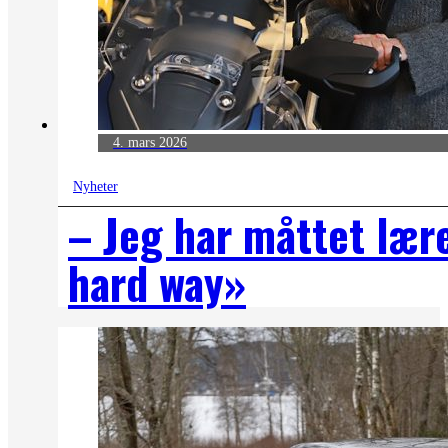
4. mars 2026
Nyheter
– Jeg har måttet læ
hard way»