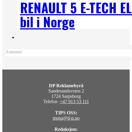
RENAULT 5 E-TECH E
bil i Norge
Annonse
DP Reklamebyrå
Sandesundsveien 2
1724 Sarpsborg
Telefon
+47 913 53 111
TIPS OSS:
mona@d-p.no
Redaksjon: