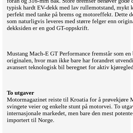
foran og 316-mm bak. Store bremser behøver gode d
typisk hardt EV-dekk med lav rullemotstand, mykt k
perfekt med tanke på brems og motoreffekt. Dette d
som naturligvis leveres med større felger enn orig
dekksiden er en god GT-oppskrift.
Mustang Mach-E GT Performance fremstår som en be
originalen, hvor man ikke bare har forandret utvend
avansert teknologisk bil beregnet for aktiv kjøregled
To utgaver
Motormagazinet reiste til Kroatia for å prøvekjø
svingete veier og enkelte stunt på motorvei. To utga
internasjonale markedet, men bare den mest potent
importert til Norge.