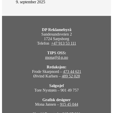
9. september 2025
DP Reklamebyrå
Sandesundsveien 2
1724 Sarpsborg
Telefon
+47 913 53 111
TIPS OSS:
mona@d-p.no
Redaksjon:
Frode Skarpnord –
473 44 621
Øivind Karlsen –
489 52 028
Salgssjef
Tore Nystrøm – 901 49 757
Grafisk designer
Mona Jansen –
915 45 044