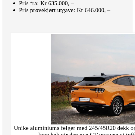
Pris fra: Kr 635.000, –
Pris prøvekjørt utgave: Kr 646.000, –
Unike aluminiums felger med 245/45R20 dekk o
logo bak gir den nye GT-utgaven et tøff