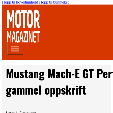
Hopp til hovedinnhold
Hopp til bunntekst
Mustang Mach-E GT Per
gammel oppskrift
Lesetid: 7 minutter