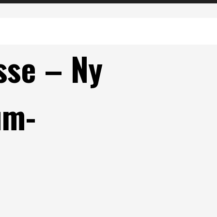
sse – Ny
um-