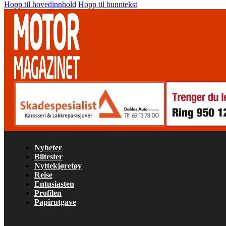
Hopp til hovedinnhold
Hopp til bunntekst
Nyheter
Biltester
Nyttekjøretøy
Reise
Entusiasten
Profilen
Papirutgave