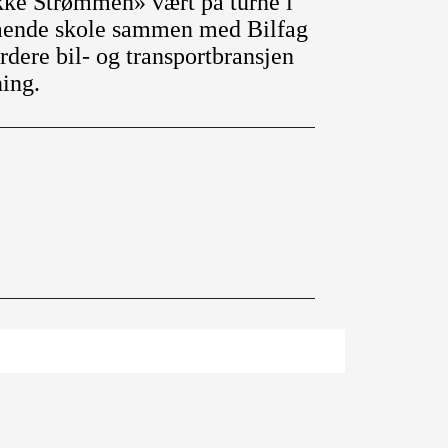
kke Strømmen» vært på turné i
ående skole sammen med Bilfag
rdere bil- og transportbransjen
ning.