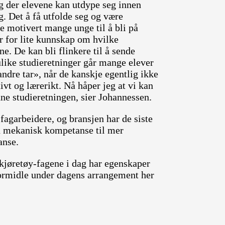
ag der elevene kan utdype seg innen
. Det å få utfolde seg og være
ne motivert mange unge til å bli på
 for lite kunnskap om hvilke
e. De kan bli flinkere til å sende
ulike studieretninger går mange elever
dre tar», når de kanskje egentlig ikke
vt og lærerikt. Nå håper jeg at vi kan
enne studieretningen, sier Johannessen.
fagarbeidere, og bransjen har de siste
n mekanisk kompetanse til mer
anse.
l kjøretøy-fagene i dag har egenskaper
formidle under dagens arrangement her