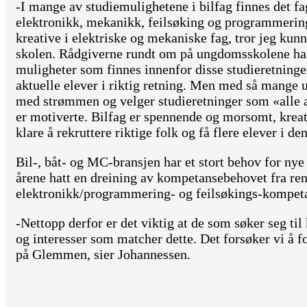
-I mange av studiemulighetene i bilfag finnes det f
elektronikk, mekanikk, feilsøking og programmering
kreative i elektriske og mekaniske fag, tror jeg kun
skolen. Rådgiverne rundt om på ungdomsskolene har
muligheter som finnes innenfor disse studieretningen
aktuelle elever i riktig retning. Men med så mange 
med strømmen og velger studieretninger som «alle an
er motiverte. Bilfag er spennende og morsomt, kreati
klare å rekruttere riktige folk og få flere elever i d
Bil-, båt- og MC-bransjen har et stort behov for nye 
årene hatt en dreining av kompetansebehovet fra re
elektronikk/programmering- og feilsøkings-kompet
-Nettopp derfor er det viktig at de som søker seg ti
og interesser som matcher dette. Det forsøker vi å 
på Glemmen, sier Johannessen.