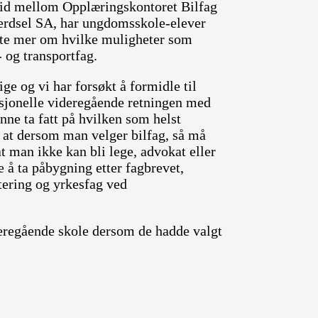
eid mellom Opplæringskontoret Bilfag
erdsel SA, har ungdomsskole-elever
å vite mer om hvilke muligheter som
 og transportfag.
ge og vi har forsøkt å formidle til
isjonelle videregående retningen med
nne ta fatt på hvilken som helst
se at dersom man velger bilfag, så må
t man ikke kan bli lege, advokat eller
e å ta påbygning etter fagbrevet,
tering og yrkesfag ved
ideregående skole dersom de hadde valgt