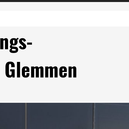
ings-
å Glemmen