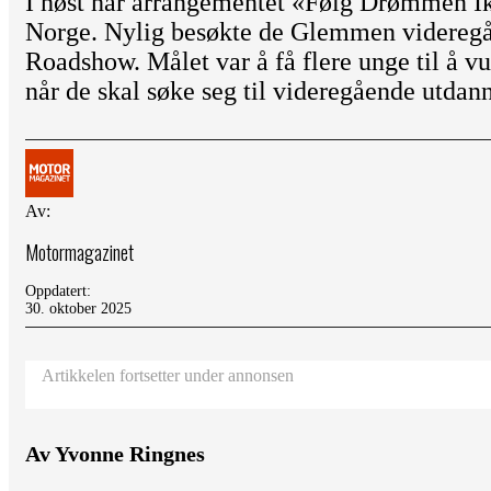
I høst har arrangementet «Følg Drømmen I
Norge. Nylig besøkte de Glemmen videreg
Roadshow. Målet var å få flere unge til å vu
når de skal søke seg til videregående utdan
Av:
Motormagazinet
Oppdatert:
30. oktober 2025
Artikkelen fortsetter under annonsen
Av Yvonne Ringnes