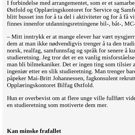
I forbindelse med arrangementet, som er et samarb
Østfold og Opplæringskontoret for Service og Samf
blitt busset inn for å ta del i aktiviteter og for å f
finnes innenfor utdanningsretningene bil-, båt-, MC-
– Mitt inntrykk er at mange elever har vært nysgjerri
dem at man ikke nødvendigvis trenger å ta den trad
norsk, realfag, samfunnsfag og språk for senere å ku
studieretning. Jeg tror det er en vanlig misforståel
man bli bilmekaniker. Det er ingen ting som tilsier a
ingeniør etter en slik studieretning. Man trenger bar
påpeker Mai-Britt Johannessen, fagkonsulent rekrut
Opplæringskontoret Bilfag Østfold.
Hun er overbevist om at flere unge ville fullført v
en studieretning som motiverte dem mer.
Kan minske frafallet