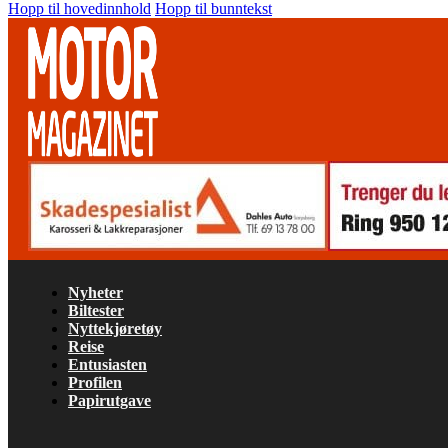
Hopp til hovedinnhold
Hopp til bunntekst
Nyheter
Biltester
Nyttekjøretøy
Reise
Entusiasten
Profilen
Papirutgave