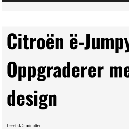
Citroën ë-Jump
Oppgraderer me
design
Lesetid: 5 minutter