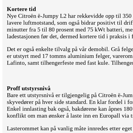
Kortere tid
Nye Citroën ë-Jumpy L2 har rekkevidde opp til 350
lavere luftmotstand, som også bidrar positivt til dr
minutter fra 5 til 80 prosent med 75 kWt batteri, men
ladestasjonen før det, dermed kortere tid i praksis i f
Det er også enkelte tilvalg på vår demobil. Grå felg
er utstyrt med 17 tomms aluminium felger, varerom
Lafinto, samt tilhengerfeste med fast kule. Tilhenger
Proff utstyrsnivå
Bare ett utstyrsnivå er tilgjengelig på Citroën ë-Ju
skyvedører på hver side standard. En klar fordel i fo
Enkel innlasting bak også, bakdørene kan åpnes 180
konflikt om man ønsker å laste inn en Europall via t
Lasterommet kan på vanlig måte innredes etter eget 