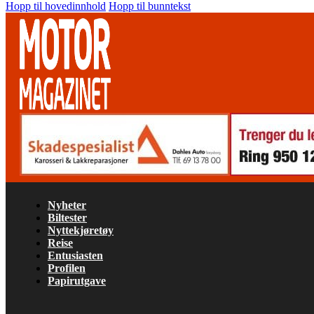
Hopp til hovedinnhold
Hopp til bunntekst
Nyheter
Biltester
Nyttekjøretøy
Reise
Entusiasten
Profilen
Papirutgave