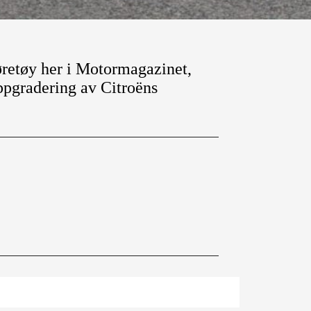
jøretøy her i Motormagazinet,
oppgradering av Citroëns