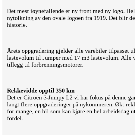
Det mest iøynefallende er ny front med ny logo. Helt
nytolkning av den ovale logoen fra 1919. Det blir de
historie.
Årets oppgradering gjelder alle varebiler tilpasset 
lastevolum til Jumper med 17 m3 lastevolum. Alle va
tillegg til forbrenningsmotorer.
Rekkevidde opptil 350 km
Det er Citroën ë-Jumpy L2 vi har fokus på denne gan
langt flere oppgraderinger på nykommeren. Økt rekk
for mange, en bil som kan kjøre en hel arbeidsdag ut
fordel.