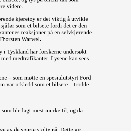
øre videre.
ørende kjøretøy er det viktig å utvikle
jåfør som et bilsete fordi det er den
kantenes reaksjoner på en selvkjørende
 Thorsten Warwel.
 i Tyskland har forskerne undersøkt
r med medtrafikanter. Lysene kan sees
ene – som møtte en spesialutstyrt Ford
m var utkledd som et bilsete – trodde
 som ble lagt mest merke til, og da
e av de spurte stolte på. Dette gir