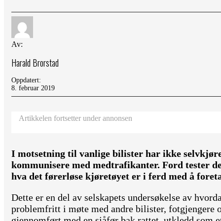
Av:
Harald Brorstad
Oppdatert:
8. februar 2019
Artikkelen fortsetter under annonsen
I motsetning til vanlige bilister har ikke selvkjør
kommunisere med medtrafikanter. Ford tester der
hva det førerløse kjøretøyet er i ferd med å foreta
Dette er en del av selskapets undersøkelse av hvord
problemfritt i møte med andre bilister, fotgjengere o
gjennomført med en sjåfør bak rattet, utkledd som et