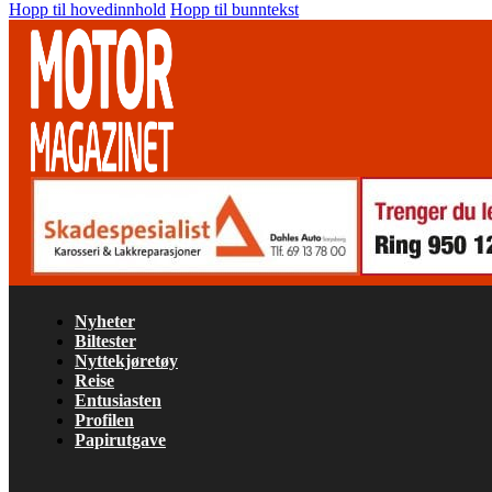
Hopp til hovedinnhold
Hopp til bunntekst
Nyheter
Biltester
Nyttekjøretøy
Reise
Entusiasten
Profilen
Papirutgave