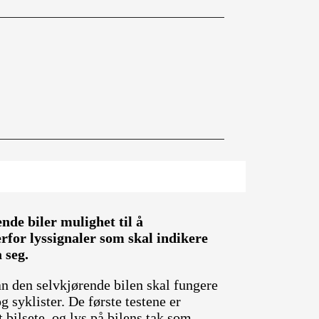
ende biler mulighet til å
for lyssignaler som skal indikere
 seg.
an den selvkjørende bilen skal fungere
g syklister. De første testene er
 bilsete, og lys på bilens tak som