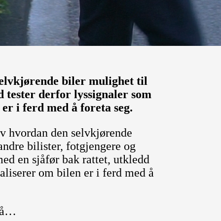
selvkjørende biler mulighet til
tester derfor lyssignaler som
 er i ferd med å foreta seg.
 av hvordan den selvkjørende
ndre bilister, fotgjengere og
med en sjåfør bak rattet, utkledd
naliserer om bilen er i ferd med å
 på…