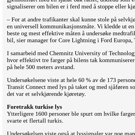
signaliserer om bilen er i ferd med å stoppe eller kj
– For at andre trafikanter skal kunne stole på selvkj
en universell kommunikasjonsmåte. Vi kledde ut en s
beste og mest effektive måten å undersøke medtrafi
bil, sier manager for Core Lightning i Ford Europa,
I samarbeid med Chemnitz University of Technology
hvor effektivt tre farger på bilens tak kommunisere
på hele 500 meters avstand.
Undersøkelsene viste at hele 60 % av de 173 person
Transit Connect med lys på taket og med sjåføren so
det var et selvkjørende kjøretøy.
Foretrakk turkise lys
Ytterligere 1600 personer ble spurt om hvilke farger
svarte et flertall turkis.
Undersøkelsen viste også at lyssignaler var noe mang