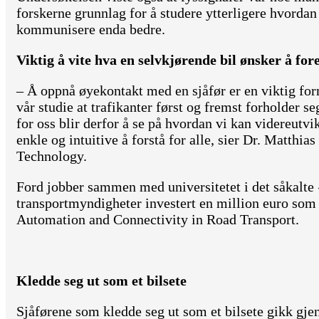
forskerne grunnlag for å studere ytterligere hvordan
kommunisere enda bedre.
Viktig å vite hva en selvkjørende bil ønsker å for
– Å oppnå øyekontakt med en sjåfør er en viktig fo
vår studie at trafikanter først og fremst forholder seg
for oss blir derfor å se på hvordan vi kan videreutvi
enkle og intuitive å forstå for alle, sier Dr. Matthi
Technology.
Ford jobber sammen med universitetet i det såkalte
transportmyndigheter investert en million euro som
Automation and Connectivity in Road Transport.
Kledde seg ut som et bilsete
Sjåførene som kledde seg ut som et bilsete gikk gj