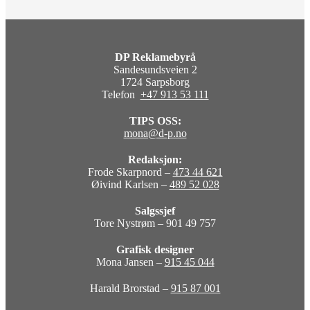
DP Reklamebyrå
Sandesundsveien 2
1724 Sarpsborg
Telefon
+47 913 53 111
TIPS OSS:
mona@d-p.no
Redaksjon:
Frode Skarpnord –
473 44 621
Øivind Karlsen –
489 52 028
Salgssjef
Tore Nystrøm – 901 49 757
Grafisk designer
Mona Jansen –
915 45 044
Harald Brorstad –
915 87 001