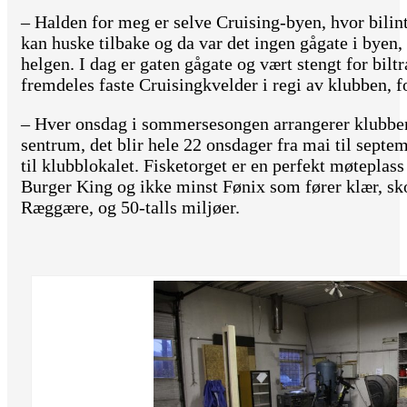
– Halden for meg er selve Cruising-byen, hvor bilinte
kan huske tilbake og da var det ingen gågate i byen,
helgen. I dag er gaten gågate og vært stengt for bilt
fremdeles faste Cruisingkvelder i regi av klubben, fo
– Hver onsdag i sommersesongen arrangerer klubben
sentrum, det blir hele 22 onsdager fra mai til septem
til klubblokalet. Fisketorget er en perfekt møteplas
Burger King og ikke minst Fønix som fører klær, sko,
Ræggære, og 50-talls miljøer.