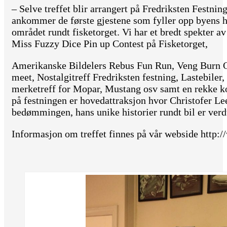
– Selve treffet blir arrangert på Fredriksten Festnin
ankommer de første gjestene som fyller opp byens h
området rundt fisketorget. Vi har et bredt spekter a
Miss Fuzzy Dice Pin up Contest på Fisketorget,
Amerikanske Bildelers Rebus Fun Run, Veng Burn 
meet, Nostalgitreff Fredriksten festning, Lastebiler,
merketreff for Mopar, Mustang osv samt en rekke kon
på festningen er hovedattraksjon hvor Christofer Le
bedømmingen, hans unike historier rundt bil er verdt 
Informasjon om treffet finnes på vår webside http:/