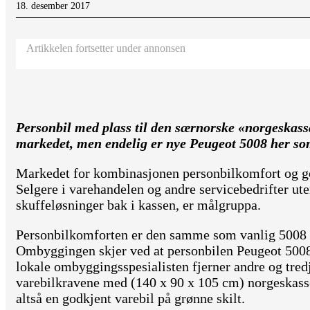
18. desember 2017
Artikkelen fortsetter under annonsen
Personbil med plass til den særnorske «norgeskass
markedet, men endelig er nye Peugeot 5008 her som
Markedet for kombinasjonen personbilkomfort og go
Selgere i varehandelen og andre servicebedrifter ut
skuffeløsninger bak i kassen, er målgruppa.
Personbilkomforten er den samme som vanlig 5008 s
Ombyggingen skjer ved at personbilen Peugeot 5008 b
lokale ombyggingsspesialisten fjerner andre og tredj
varebilkravene med (140 x 90 x 105 cm) norgeskas
altså en godkjent varebil på grønne skilt.