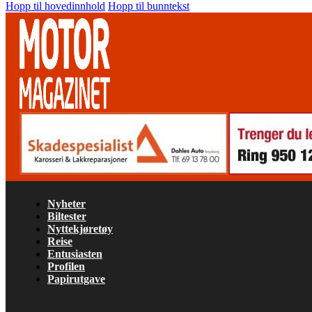
Hopp til hovedinnhold
Hopp til bunntekst
Nyheter
Biltester
Nyttekjøretøy
Reise
Entusiasten
Profilen
Papirutgave