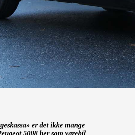
rgeskassa» er det ikke mange
Peugeot 5008 her som varebil