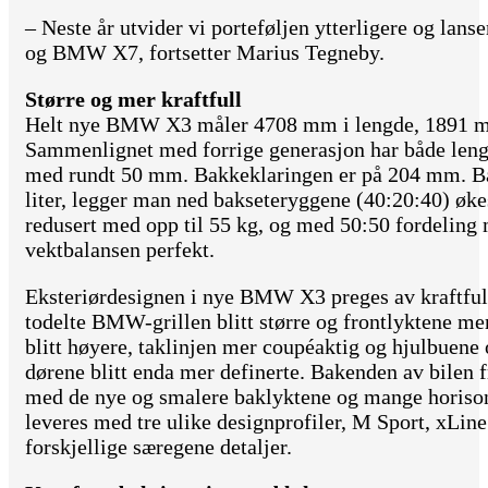
– Neste år utvider vi porteføljen ytterligere og la
og BMW X7, fortsetter Marius Tegneby.
Større og mer kraftfull
Helt nye BMW X3 måler 4708 mm i lengde, 1891 m
Sammenlignet med forrige generasjon har både leng
med rundt 50 mm. Bakkeklaringen er på 204 mm. B
liter, legger man ned bakseteryggene (40:20:40) økes
redusert med opp til 55 kg, og med 50:50 fordeling
vektbalansen perfekt.
Eksteriørdesignen i nye BMW X3 preges av kraftfulle
todelte BMW-grillen blitt større og frontlyktene mer
blitt høyere, taklinjen mer coupéaktig og hjulbuene
dørene blitt enda mer definerte. Bakenden av bilen 
med de nye og smalere baklyktene og mange horiso
leveres med tre ulike designprofiler, M Sport, xLin
forskjellige særegene detaljer.