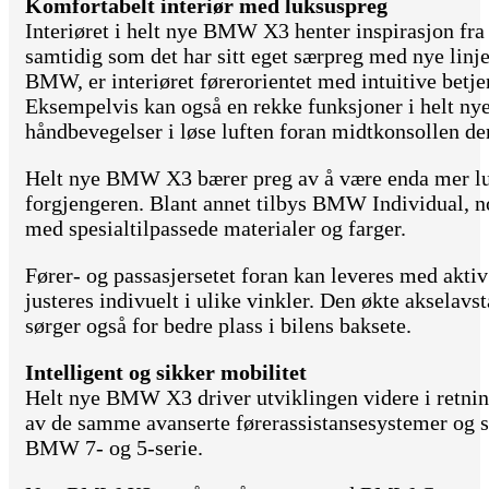
Komfortabelt interiør med luksuspreg
Interiøret i helt nye BMW X3 henter inspirasjon fr
samtidig som det har sitt eget særpreg med nye linje
BMW, er interiøret førerorientet med intuitive betj
Eksempelvis kan også en rekke funksjoner i helt 
håndbevegelser i løse luften foran midtkonsollen d
Helt nye BMW X3 bærer preg av å være enda mer lu
forgjengeren. Blant annet tilbys BMW Individual, no
med spesialtilpassede materialer og farger.
Fører- og passasjersetet foran kan leveres med akti
justeres indivuelt i ulike vinkler. Den økte aksela
sørger også for bedre plass i bilens baksete.
Intelligent og sikker mobilitet
Helt nye BMW X3 driver utviklingen videre i retni
av de samme avanserte førerassistansesystemer og 
BMW 7- og 5-serie.