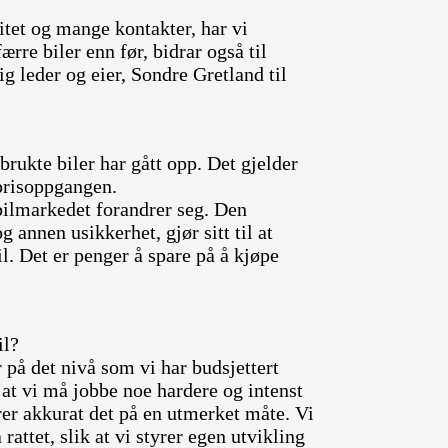
itet og mange kontakter, har vi
færre biler enn før, bidrar også til
ig leder og eier, Sondre Gretland til
brukte biler har gått opp. Det gjelder
t prisoppgangen.
tbilmarkedet forandrer seg. Den
annen usikkerhet, gjør sitt til at
l. Det er penger å spare på å kjøpe
il?
r på det nivå som vi har budsjettert
r at vi må jobbe noe hardere og intenst
erer akkurat det på en utmerket måte. Vi
rattet, slik at vi styrer egen utvikling