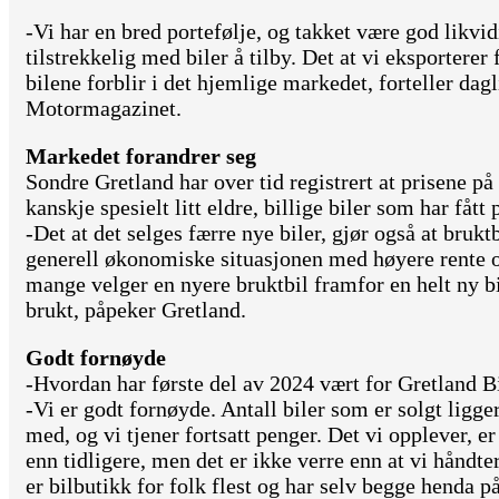
-Vi har en bred portefølje, og takket være god likvid
tilstrekkelig med biler å tilby. Det at vi eksporterer 
bilene forblir i det hjemlige markedet, forteller dagl
Motormagazinet.
Markedet forandrer seg
Sondre Gretland har over tid registrert at prisene på 
kanskje spesielt litt eldre, billige biler som har fåt
-Det at det selges færre nye biler, gjør også at bruk
generell økonomiske situasjonen med høyere rente og 
mange velger en nyere bruktbil framfor en helt ny bi
brukt, påpeker Gretland.
Godt fornøyde
-Hvordan har første del av 2024 vært for Gretland B
-Vi er godt fornøyde. Antall biler som er solgt ligge
med, og vi tjener fortsatt penger. Det vi opplever, e
enn tidligere, men det er ikke verre enn at vi håndt
er bilbutikk for folk flest og har selv begge henda på 