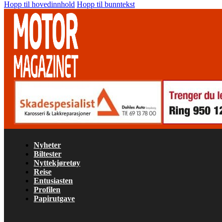
Hopp til hovedinnhold
Hopp til bunntekst
Nyheter
Biltester
Nyttekjøretøy
Reise
Entusiasten
Profilen
Papirutgave