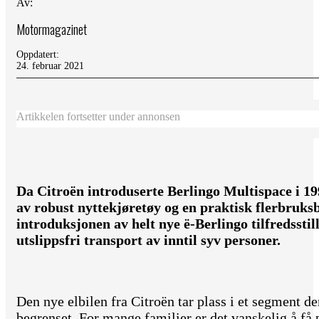
Av:
Motormagazinet
Oppdatert:
24. februar 2021
Artikkelen fortsetter under annonsen
Da Citroën introduserte Berlingo Multispace i 1
av robust nyttekjøretøy og en praktisk flerbruksb
introduksjonen av helt nye ë-Berlingo tilfredsstil
utslippsfri transport av inntil syv personer.
Den nye elbilen fra Citroën tar plass i et segment de
begrenset. For mange familier er det vanskelig å få p