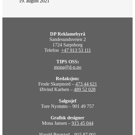
19. august 2021
DP Reklamebyrå
Sandesundsveien 2
1724 Sarpsborg
Telefon
+47 913 53 111
TIPS OSS:
mona@d-p.no
Redaksjon:
Frode Skarpnord –
473 44 621
Øivind Karlsen –
489 52 028
Salgssjef
Tore Nystrøm – 901 49 757
Grafisk designer
Mona Jansen –
915 45 044
Harald Brorstad –
915 87 001