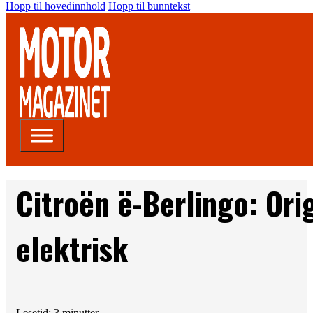
Hopp til hovedinnhold
Hopp til bunntekst
Citroën ë-Berlingo: Orig
elektrisk
Lesetid: 3 minutter