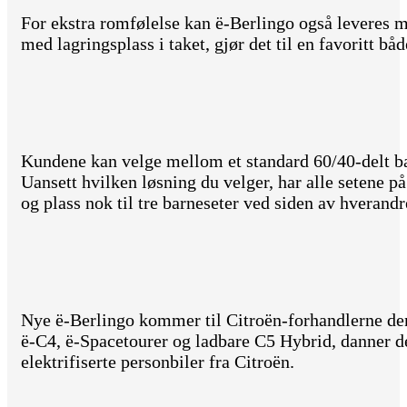
For ekstra romfølelse kan ë-Berlingo også leveres 
med lagringsplass i taket, gjør det til en favoritt bå
Kundene kan velge mellom et standard 60/40-delt baks
Uansett hvilken løsning du velger, har alle setene på
og plass nok til tre barneseter ved siden av hverandr
Nye ë-Berlingo kommer til Citroën-forhandlerne d
ë-C4, ë-Spacetourer og ladbare C5 Hybrid, danner de
elektrifiserte personbiler fra Citroën.