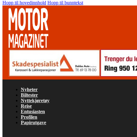
Hopp til hovedinnhold
Hopp til bunntekst
Nyheter
Biltester
Nyttekjøretøy
Reise
Entusiasten
Profilen
Papirutgave