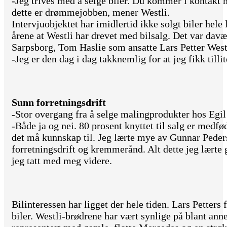
-Jeg trives med å selge biler. Du kommer i kontakt
dette er drømmejobben, mener Westli.
Intervjuobjektet har imidlertid ikke solgt biler hele l
årene at Westli har drevet med bilsalg. Det var dav
Sarpsborg, Tom Haslie som ansatte Lars Petter Westl
-Jeg er den dag i dag takknemlig for at jeg fikk tilli
Sunn forretningsdrift
-Stor overgang fra å selge malingprodukter hos Egil 
-Både ja og nei. 80 prosent knyttet til salg er medfø
det må kunnskap til. Jeg lærte mye av Gunnar Peders
forretningsdrift og kremmerånd. Alt dette jeg lærte 
jeg tatt med meg videre.
Bilinteressen har ligget der hele tiden. Lars Petters 
biler. Westli-brødrene har vært synlige på blant ann