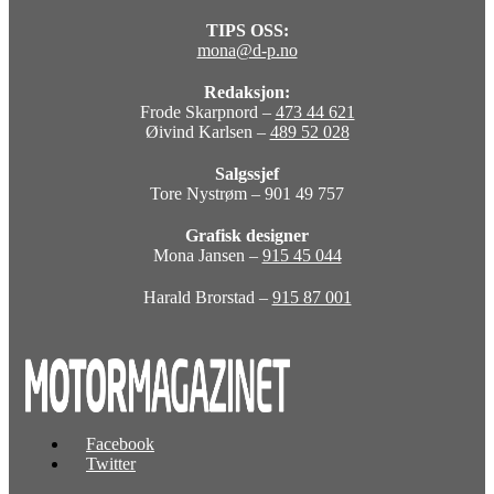
TIPS OSS:
mona@d-p.no
Redaksjon:
Frode Skarpnord –
473 44 621
Øivind Karlsen –
489 52 028
Salgssjef
Tore Nystrøm – 901 49 757
Grafisk designer
Mona Jansen –
915 45 044
Harald Brorstad –
915 87 001
Facebook
Twitter