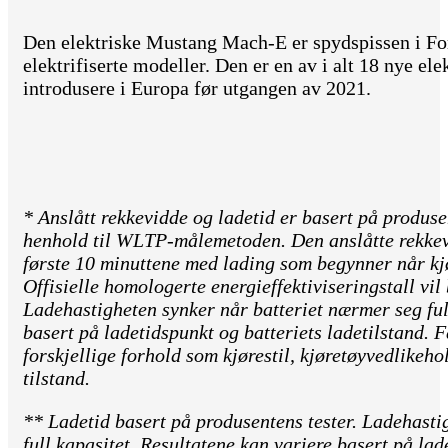
Den elektriske Mustang Mach-E er spydspissen i For
elektrifiserte modeller. Den er en av i alt 18 nye ele
introdusere i Europa før utgangen av 2021.
* Anslått rekkevidde og ladetid er basert på produse
henhold til WLTP-målemetoden. Den anslåtte rekkev
første 10 minuttene med lading som begynner når kjø
Offisielle homologerte energieffektiviseringstall vil
Ladehastigheten synker når batteriet nærmer seg ful
basert på ladetidspunkt og batteriets ladetilstand. 
forskjellige forhold som kjørestil, kjøretøyvedlikehol
tilstand.
** Ladetid basert på produsentens tester. Ladehasti
full kapasitet. Resultatene kan variere basert på lad