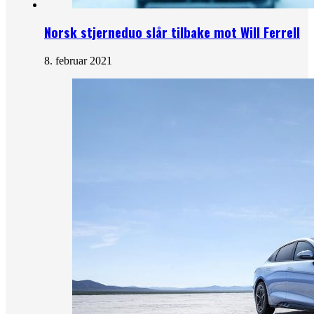
Norsk stjerneduo slår tilbake mot Will Ferrell
8. februar 2021