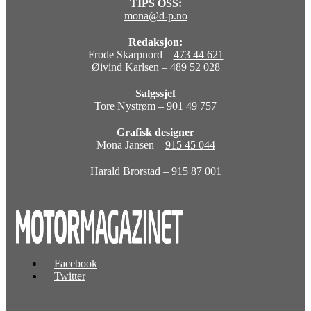
TIPS OSS:
mona@d-p.no
Redaksjon:
Frode Skarpnord –
473 44 621
Øivind Karlsen –
489 52 028
Salgssjef
Tore Nystrøm – 901 49 757
Grafisk designer
Mona Jansen –
915 45 044
Harald Brorstad –
915 87 001
Facebook
Twitter