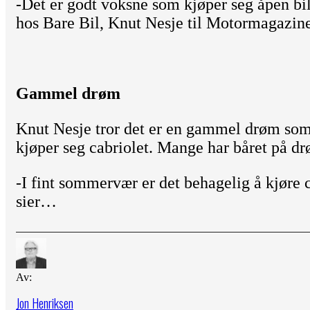
-Det er godt voksne som kjøper seg åpen bil
hos Bare Bil, Knut Nesje til Motormagazine
Gammel drøm
Knut Nesje tror det er en gammel drøm som 
kjøper seg cabriolet. Mange har båret på d
-I fint sommervær er det behagelig å kjøre c
sier…
Av:
Jon Henriksen