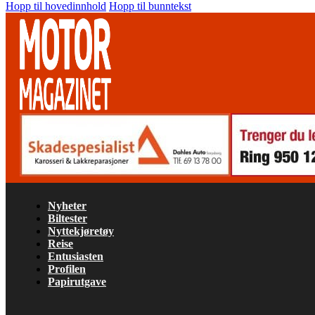
Hopp til hovedinnhold
Hopp til bunntekst
Nyheter
Biltester
Nyttekjøretøy
Reise
Entusiasten
Profilen
Papirutgave