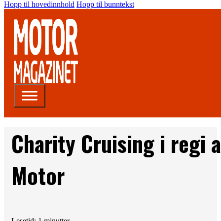
Hopp til hovedinnhold
Hopp til bunntekst
Charity Cruising i regi
Motor
Lesetid: 1 minutter