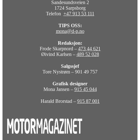
Sandesundsveien 2
1724 Sarpsborg
Telefon
+47 913 53 111
TIPS OSS:
mona@d-p.no
Redaksjon:
Frode Skarpnord –
473 44 621
Øivind Karlsen –
489 52 028
Salgssjef
Tore Nystrøm – 901 49 757
Grafisk designer
Mona Jansen –
915 45 044
Harald Brorstad –
915 87 001