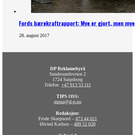
Fords bærekraftrapport: Mye er gjort, men mye
28. august 2017
DP Reklamebyrå
Sandesundsveien 2
1724 Sarpsborg
Telefon
+47 913 53 111
TIPS OSS:
mona@d-p.no
Redaksjon:
Frode Skarpnord –
473 44 621
Øivind Karlsen –
489 52 028