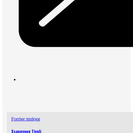
Forrige innlegg
Ssangyong Tivoli