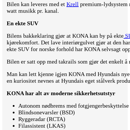
Bilen kan leveres med et
Krell
premium-lydsystem me
watt musikk pr. kanal.
En ekte SUV
Bilens bakkeklaring gjør at KONA kan by på ekte
S
kjørekomfort. Det lave interiørgulvet gjør at den h
ekte SUV for norske forhold har KONA selvsagt opp
Bilen er satt opp med takrails som gjør det enkelt å 
Man kan lett kjenne igjen KONA med Hyundais nye 
en kuriositet nevnes at Hyundais eget stålverk produ
KONA har alt av moderne sikkerhetsutstyr
Autonom nødbrems med fotgjengerbeskyttelse
Blindsonevarsler (BSD)
Ryggeradar (RCTA)
Filassistent (LKAS)