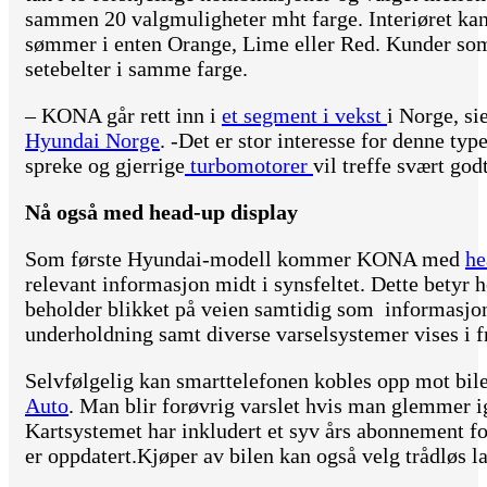
sammen 20 valgmuligheter mht farge. Interiøret kan
sømmer i enten Orange, Lime eller Red. Kunder som
setebelter i samme farge.
– KONA går rett inn i
et segment i vekst
i Norge, si
Hyundai Norge
. -Det er stor interesse for denne ty
spreke og gjerrige
turbomotorer
vil treffe svært godt
Nå også med head-up display
Som første Hyundai-modell kommer KONA med
he
relevant informasjon midt i synsfeltet. Dette betyr 
beholder blikket på veien samtidig som informasjon
underholdning samt diverse varselsystemer vises i f
Selvfølgelig kan smarttelefonen kobles opp mot bi
Auto
. Man blir forøvrig varslet hvis man glemmer i
Kartsystemet har inkludert et syv års abonnement f
er oppdatert.Kjøper av bilen kan også velg trådløs l