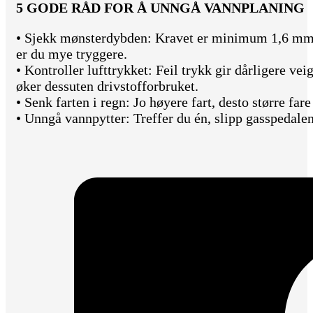
5 GODE RÅD FOR Å UNNGÅ VANNPLANING
• Sjekk mønsterdybden: Kravet er minimum 1,6 mm 
er du mye tryggere.
• Kontroller lufttrykket: Feil trykk gir dårligere vei
øker dessuten drivstofforbruket.
• Senk farten i regn: Jo høyere fart, desto større far
• Unngå vannpytter: Treffer du én, slipp gasspedalen