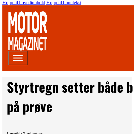
Hopp til hovedinnhold
Hopp til bunntekst
Styrtregn setter både bi
på prøve
Lesetid: 2 minutter