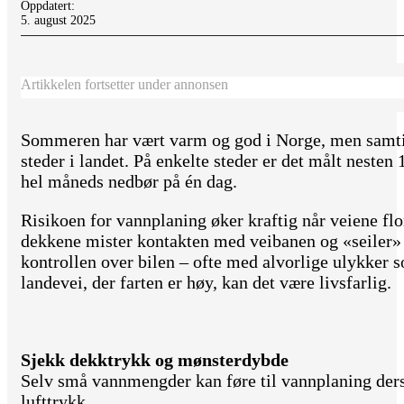
Oppdatert:
5. august 2025
Artikkelen fortsetter under annonsen
Sommeren har vært varm og god i Norge, men samtid
steder i landet. På enkelte steder er det målt neste
hel måneds nedbør på én dag.
Risikoen for vannplaning øker kraftig når veiene f
dekkene mister kontakten med veibanen og «seiler» 
kontrollen over bilen – ofte med alvorlige ulykker 
landevei, der farten er høy, kan det være livsfarlig.
Sjekk dekktrykk og mønsterdybde
Selv små vannmengder kan føre til vannplaning derso
lufttrykk.