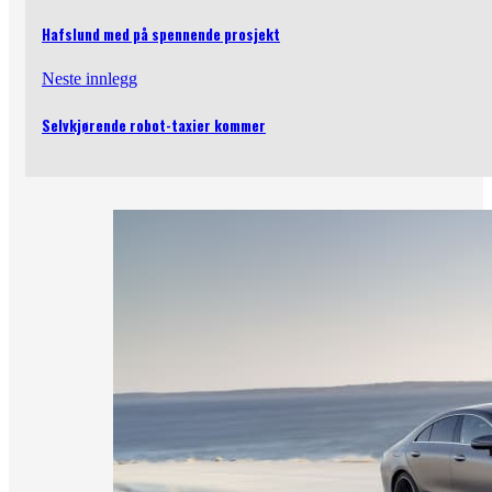
Hafslund med på spennende prosjekt
Neste innlegg
Selvkjørende robot-taxier kommer