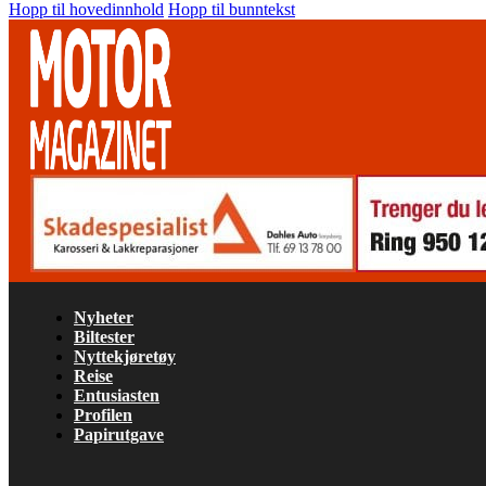
Hopp til hovedinnhold
Hopp til bunntekst
Nyheter
Biltester
Nyttekjøretøy
Reise
Entusiasten
Profilen
Papirutgave