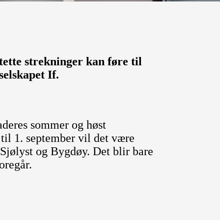
ette strekninger kan føre til
selskapet If.
raderes sommer og høst
i til 1. september vil det være
jølyst og Bygdøy. Det blir bare
oregår.