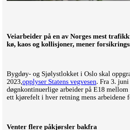
Veiarbeider på en av Norges mest trafikkt
kø, kaos og kollisjoner, mener forsikrings
Bygdøy- og Sjølystlokket i Oslo skal oppg
2023,
opplyser Statens vegvesen
. Fra 3. jun
døgnkontinuerlige arbeider på E18 mellom S
ett kjørefelt i hver retning mens arbeidene f
Venter flere påkjørsler bakfra