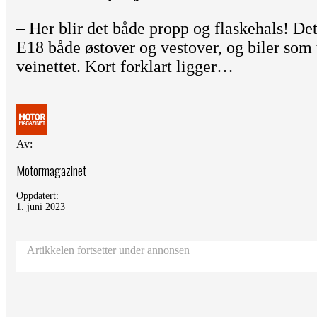
– Her blir det både propp og flaskehals! De
E18 både østover og vestover, og biler som 
veinettet. Kort forklart ligger…
Av:
Motormagazinet
Oppdatert:
1. juni 2023
Artikkelen fortsetter under annonsen