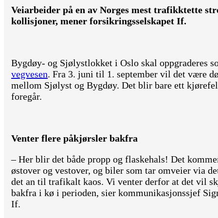
Veiarbeider på en av Norges mest trafikktette str
kollisjoner, mener forsikringsselskapet If.
Bygdøy- og Sjølystlokket i Oslo skal oppgraderes 
vegvesen
. Fra 3. juni til 1. september vil det være
mellom Sjølyst og Bygdøy. Det blir bare ett kjørefel
foregår.
Venter flere påkjørsler bakfra
– Her blir det både propp og flaskehals! Det kommer
østover og vestover, og biler som tar omveier via det
det an til trafikalt kaos. Vi venter derfor at det vil s
bakfra i kø i perioden, sier kommunikasjonssjef Si
If.