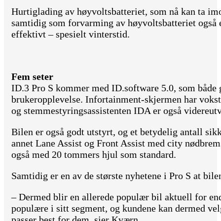
Hurtiglading av høyvoltsbatteriet, som nå kan ta imo
samtidig som forvarming av høyvoltsbatteriet også e
effektivt – spesielt vinterstid.
Fem seter
ID.3 Pro S kommer med ID.software 5.0, som både gi
brukeropplevelse. Infortainment-skjermen har vokst
og stemmestyringsassistenten IDA er også videreutv
Bilen er også godt utstyrt, og et betydelig antall si
annet Lane Assist og Front Assist med city nødbrems
også med 20 tommers hjul som standard.
Samtidig er en av de største nyhetene i Pro S at bilen
– Dermed blir en allerede populær bil aktuell for end
populære i sitt segment, og kundene kan dermed vel
passer best for dem, sier Kværn.