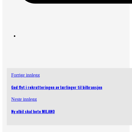
Forrige innlegg
God flyt i rekrutteringen av lærlinger til bilbransjen
Neste innlegg
Ny elbil skal hete MILANO