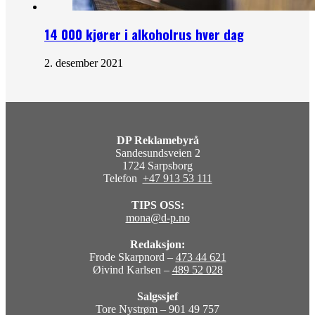
14 000 kjører i alkoholrus hver dag
2. desember 2021
DP Reklamebyrå
Sandesundsveien 2
1724 Sarpsborg
Telefon
+47 913 53 111
TIPS OSS:
mona@d-p.no
Redaksjon:
Frode Skarpnord –
473 44 621
Øivind Karlsen –
489 52 028
Salgssjef
Tore Nystrøm – 901 49 757