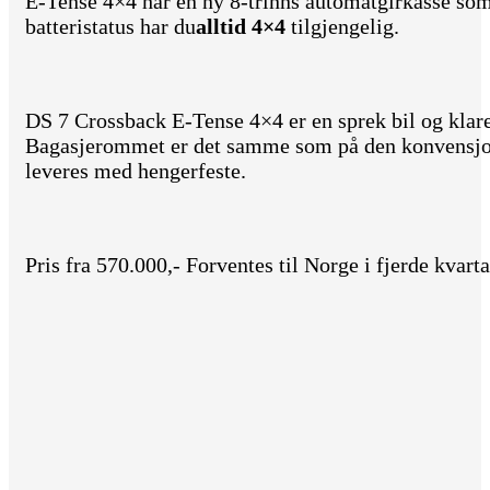
E-Tense 4×4 har en ny 8-trinns automatgirkasse so
batteristatus har du
alltid 4×4
tilgjengelig.
DS 7 Crossback E-Tense 4×4 er en sprek bil og klarer
Bagasjerommet er det samme som på den konvensjone
leveres med hengerfeste.
Pris fra 570.000,- Forventes til Norge i fjerde kvart