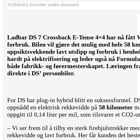
Artikkelen fortsetter under annonsen
Ladbar DS 7 Crossback E-Tense 4×4 har nå fått W
forbruk. Bilen vil gjøre det mulig med hele 58 km
oppsiktsvekkende lavt utslipp og forbruk i henho
hardt på elektrifisering og leder også nå Formul
både fabrikk- og førermesterskapet. Læringen fr
direkte i DS’ personbiler.
For DS har plug-in hybrid blitt en suksessformel. 
oppnådd en elektrisk rekkevidde på
58 kilometer
må
oppgitt til 0,14 liter per mil, som tilsvarer et CO2-
– Vi ser frem til å tilby en sterk firehjulstrekker m
rekkevidde og lavt forbruk. Her får kunden det beste