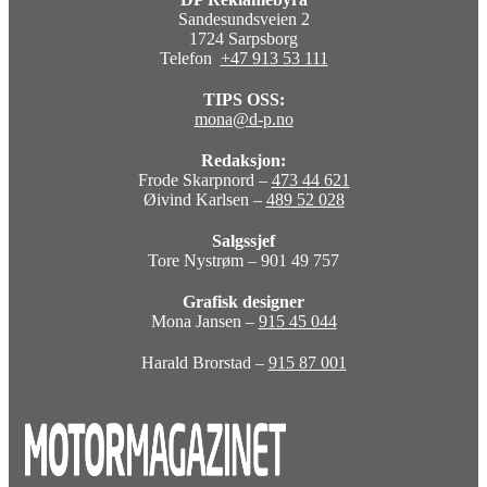
Sandesundsveien 2
1724 Sarpsborg
Telefon
+47 913 53 111
TIPS OSS:
mona@d-p.no
Redaksjon:
Frode Skarpnord –
473 44 621
Øivind Karlsen –
489 52 028
Salgssjef
Tore Nystrøm – 901 49 757
Grafisk designer
Mona Jansen –
915 45 044
Harald Brorstad –
915 87 001