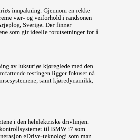
uriøs innpakning. Gjennom en rekke
treme vær- og veiforhold i randsonen
rjeplog, Sverige. Der finner
ene som gir ideelle forutsetninger for å
kning av luksuriøs kjøreglede med den
mfattende testingen ligger fokuset nå
remsesystemene, samt kjøredynamikk,
ene i den helelektriske drivlinjen.
urkontrollsystemet til BMW i7 som
enerasjon eDrive-teknologi som man