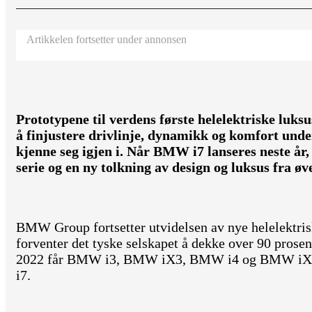
Artikkelen fortsetter under annonsen
Prototypene til verdens første helelektriske luksus
å finjustere drivlinje, dynamikk og komfort un
kjenne seg igjen i. Når BMW i7 lanseres neste år
serie og en ny tolkning av design og luksus fra øve
BMW Group fortsetter utvidelsen av nye helelektris
forventer det tyske selskapet å dekke over 90 prosen
2022 får BMW i3, BMW iX3, BMW i4 og BMW iX
i7.