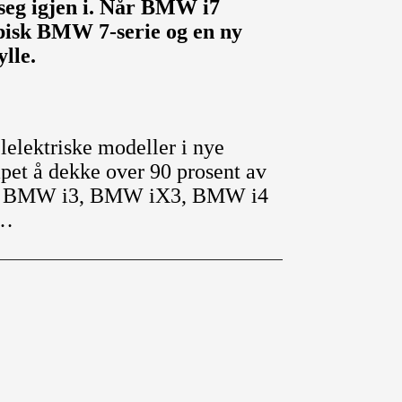
seg igjen i. Når BMW i7
typisk BMW 7-serie og en ny
ylle.
elektriske modeller i nye
apet å dekke over 90 prosent av
 får BMW i3, BMW iX3, BMW i4
g…