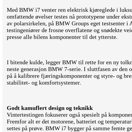
Med BMW i7 venter ren elektrisk kjøreglede i luks
omfattende øvelser testes nå prototypene under eks
av polarsirkelen, på BMW Groups eget testsenter i A
testingeniører de frosne overflatene og snødekte vei
presse alle bilens komponenter til det ytterste.
I bitende kulde, legger BMW til rette for en ny tol
neste generasjon BMW 7-serie. I sluttfasen av den o
på å kalibrere fjæringskomponenter og styre- og b
stabilitet- og komfortsystemer.
Godt kamuflert design og teknikk
Vintertestingen fokuserer også spesielt på komponent
Fremfor alt er det motorene, batteriet og temperat
settes på prøve. BMW i7 bygger på samme femte g