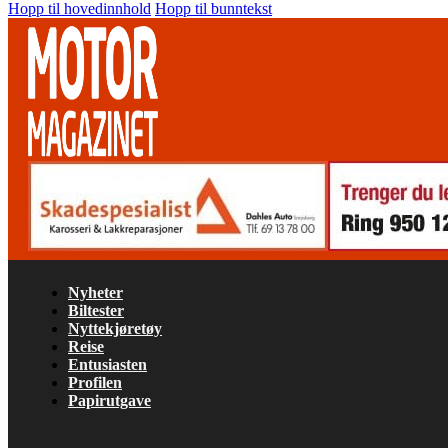
Hopp til hovedinnhold
Hopp til bunntekst
Nyheter
Biltester
Nyttekjøretøy
Reise
Entusiasten
Profilen
Papirutgave