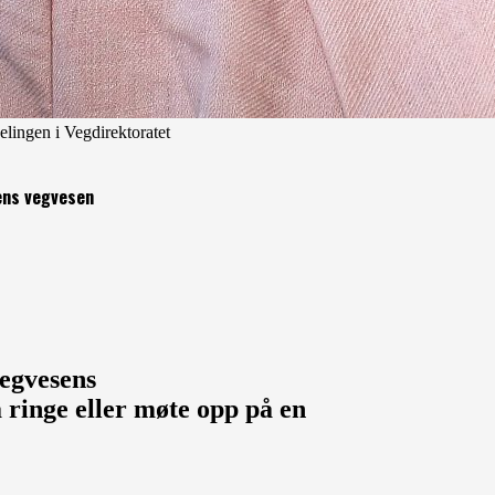
elingen i Vegdirektoratet
tens vegvesen
vegvesens
å ringe eller møte opp på en