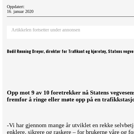
Oppdatert:
16. januar 2020
Artikkelen fortsetter under annonsen
Bodil Rønning Dreyer, direktør for Trafikant og kjøretøy, Statens vegv
Opp mot 9 av 10 foretrekker nå Statens vegvesens
fremfor å ringe eller møte opp på en trafikkstasj
-Vi har gjennom mange år utviklet en rekke selvbetj
enklere, sikrere og raskere – for brukerne våre og f