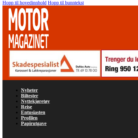
Hopp til hovedinnhold
Hopp til bunntekst
Nyheter
Biltester
Nyttekjøretøy
Reise
Entusiasten
Profilen
Papirutgave