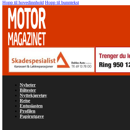
Hopp til hovedinnhold
Hopp til bunntekst
Nyheter
Biltester
Nyttekjøretøy
Reise
Entusiasten
Profilen
Papirutgave