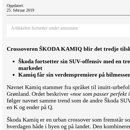
Oppdatert:
25. februar 2019
Artikkelen fortsetter under annonsen
Crossoveren ŠKODA KAMIQ blir det tredje tils
Škoda fortsetter sin SUV-offensiv med en tr
markedet
Kamiq får sin verdenspremiere på bilmessen
Navnet Kamiq stammer fra språket til inuitt-urbefo
Grønland. Ordet beskriver «
noe som passer perfekt i
følger navnet samme trend som de andre Škoda SUV
en K og ender på Q.
Škoda Kamiq er en urban crossover som fremstår so
hverdagen både i byen og på landet. Den kombinerer