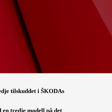
dje tilskuddet i ŠKODAs
 en tredje modell på det