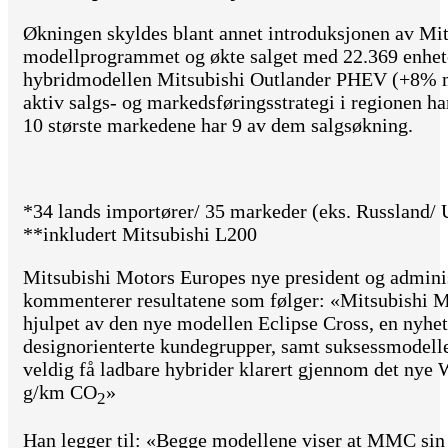
Økningen skyldes blant annet introduksjonen av Mit
modellprogrammet og økte salget med 22.369 enhet
hybridmodellen Mitsubishi Outlander PHEV (+8% m
aktiv salgs- og markedsføringsstrategi i regionen ha
10 største markedene har 9 av dem salgsøkning.
*34 lands importører/ 35 markeder (eks. Russland/ 
**inkludert Mitsubishi L200
Mitsubishi Motors Europes nye president og adminis
kommenterer resultatene som følger: «Mitsubishi Mo
hjulpet av den nye modellen Eclipse Cross, en nyhe
designorienterte kundegrupper, samt suksessmodel
veldig få ladbare hybrider klarert gjennom det nye
g/km CO
»
2
Han legger til: «Begge modellene viser at MMC si