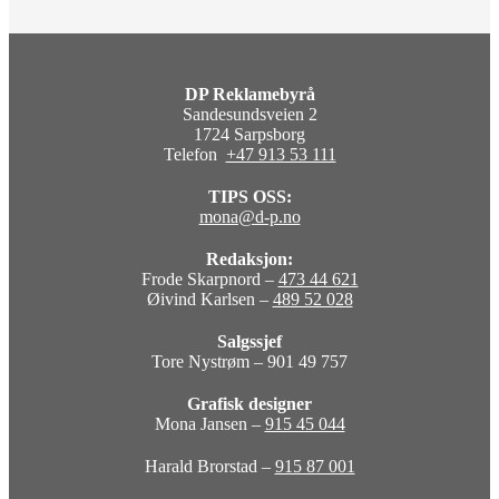
DP Reklamebyrå
Sandesundsveien 2
1724 Sarpsborg
Telefon
+47 913 53 111
TIPS OSS:
mona@d-p.no
Redaksjon:
Frode Skarpnord –
473 44 621
Øivind Karlsen –
489 52 028
Salgssjef
Tore Nystrøm – 901 49 757
Grafisk designer
Mona Jansen –
915 45 044
Harald Brorstad –
915 87 001