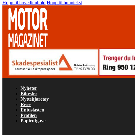
Hopp til hovedinnhold
Hopp til bunntekst
Nyheter
Biltester
Nyttekjøretøy
Reise
Entusiasten
Profilen
Papirutgave