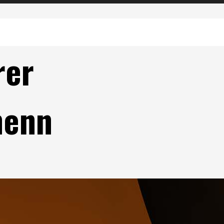
rer
menn