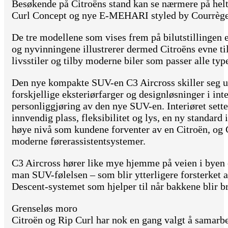
Besøkende på Citroëns stand kan se nærmere på hel
Curl Concept og nye E-MEHARI styled by Courrège
De tre modellene som vises frem på bilutstillingen er
og nyvinningene illustrerer dermed Citroëns evne til 
livsstiler og tilby moderne biler som passer alle ty
Den nye kompakte SUV-en C3 Aircross skiller seg ut
forskjellige eksteriørfarger og designløsninger i inte
personliggjøring av den nye SUV-en. Interiøret sette
innvendig plass, fleksibilitet og lys, en ny standar
høye nivå som kundene forventer av en Citroën, og 
moderne førerassistentsystemer.
C3 Aircross hører like mye hjemme på veien i byen o
man SUV-følelsen – som blir ytterligere forsterket 
Descent-systemet som hjelper til når bakkene blir br
Grenseløs moro
Citroën og Rip Curl har nok en gang valgt å samarbe