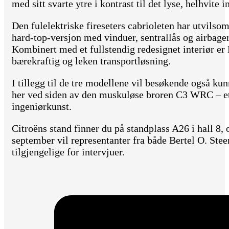
med sitt svarte ytre i kontrast til det lyse, helhvite
Den fulelektriske fireseters cabrioleten har utvilso
hard-top-versjon med vinduer, sentrallås og airbager
Kombinert med et fullstendig redesignet interiør 
bærekraftig og leken transportløsning.
I tillegg til de tre modellene vil besøkende også ku
her ved siden av den muskuløse broren C3 WRC – et
ingeniørkunst.
Citroëns stand finner du på standplass A26 i hall 8, 
september vil representanter fra både Bertel O. Ste
tilgjengelige for intervjuer.