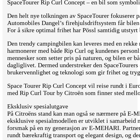
SpaceTourer Rip Curl Concept – en bil som symbolis
Den helt nye tolkningen av SpaceTourer fokuserer på
Automobiles Dangel’s firehjulsdriftsystem får bilen
For å sikre optimal frihet har Pössl samtidig utstyr
Den trendy campingbilen kan leveres med en rekke n
harmonerer med både Rip Curl og kundenes personlig
mennesker som setter pris på naturen, og bilen er bå
dagliglivet. Dermed understreker den SpaceTourers 
brukervennlighet og teknologi som gir frihet og try
Space Tourer Rip Curl Concept vil reise rundt i Eur
med Rip Curl Tour by Citroën som finner sted mell
Eksklusiv spesialutgave
På Citroëns stand kan man også se nærmere på E-
eksklusive spesialmodellen er utviklet i samarbeid
forsmak på en ny generasjon av E-MEHARI. Partnerska
rundt bærekraftig transport og elegant design, og d