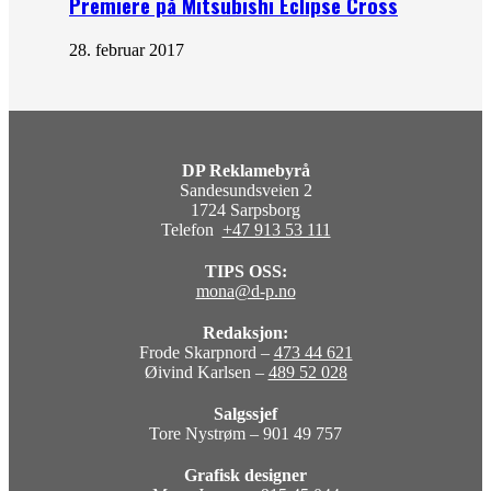
Premiere på Mitsubishi Eclipse Cross
28. februar 2017
DP Reklamebyrå
Sandesundsveien 2
1724 Sarpsborg
Telefon
+47 913 53 111
TIPS OSS:
mona@d-p.no
Redaksjon:
Frode Skarpnord –
473 44 621
Øivind Karlsen –
489 52 028
Salgssjef
Tore Nystrøm – 901 49 757
Grafisk designer