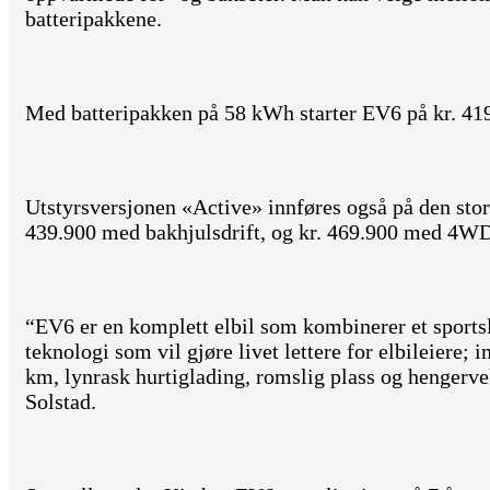
batteripakkene.
Med batteripakken på 58 kWh starter EV6 på kr. 41
Utstyrsversjonen «Active» innføres også på den store
439.900 med bakhjulsdrift, og kr. 469.900 med 4W
“EV6 er en komplett elbil som kombinerer et sports
teknologi som vil gjøre livet lettere for elbileiere;
km, lynrask hurtiglading, romslig plass og hengervek
Solstad.