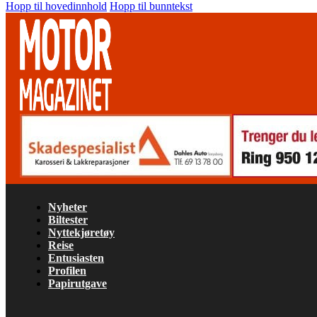
Hopp til hovedinnhold
Hopp til bunntekst
Nyheter
Biltester
Nyttekjøretøy
Reise
Entusiasten
Profilen
Papirutgave