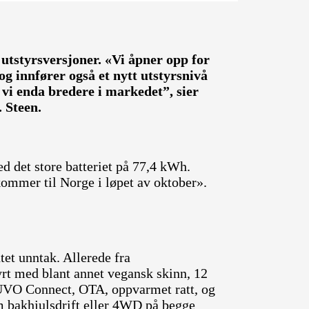
 utstyrsversjoner. «Vi åpner opp for
og innfører også et nytt utstyrsnivå
 vi enda bredere i markedet”, sier
. Steen.
med det store batteriet på 77,4 kWh.
kommer til Norge i løpet av oktober».
ntet unntak. Allerede fra
rt med blant annet vegansk skinn, 12
 UVO Connect, OTA, oppvarmet ratt, og
 bakhjulsdrift eller 4WD på begge