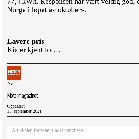
77,4 kWh. Responsen har vært veldig god, o
Norge i løpet av oktober».
Lavere pris
Kia er kjent for…
Av:
Motormagazinet
Oppdatert:
15. september 2021
Artikkelen fortsetter under annonsen