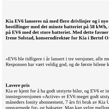
Kia EV6 lanseres nå med flere drivlinjer og i nye
bestillinger med det minste batteriet på 58 kWh, 
på EV6 med det store batteriet. Med dette favner
Irene Solstad, konserndirektør for Kia i Bertel O
«EV6 ble tidligere i år lansert i tre versjoner, alle 
Responsen har vært veldig god, og de første bilene 
Lavere pris
Kia er kjent for å ha godt utstyrte biler, og EV6 er i
innstegsversjonen «Active» er EV6 meget godt utsty
måneders Ionity abonnement, 7 års fri bruk av Kia
oppvarmede for- og bakseter. Man kan velge mellom