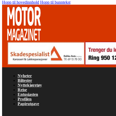
Hopp til hovedinnhold
Hopp til bunntekst
Nyheter
Biltester
Nyttekjøretøy
Reise
Entusiasten
Profilen
Papirutgave