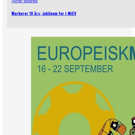
Neste innlegg
Markerer 10 års- jubileum for i-MiEV