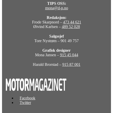
TIPS OSS:
mona@d-p.no
Redaksjon:
Frode Skarpnord –
473 44 621
Øivind Karlsen –
489 52 028
Salgssjef
Tore Nystrøm – 901 49 757
Grafisk designer
Mona Jansen –
915 45 044
Harald Brorstad –
915 87 001
Facebook
Twitter