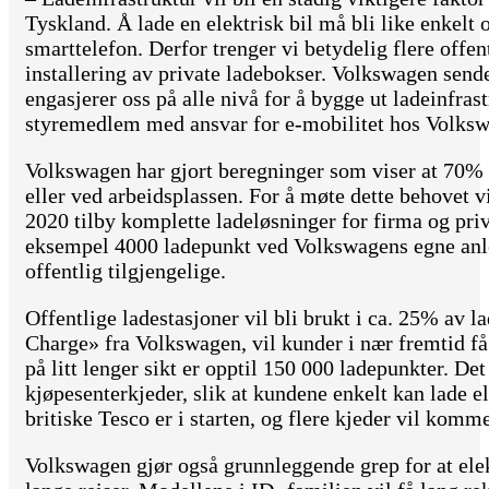
Tyskland. Å lade en elektrisk bil må bli like enkelt 
smarttelefon. Derfor trenger vi betydelig flere offen
installering av private ladebokser. Volkswagen sender
engasjerer oss på alle nivå for å bygge ut ladeinfra
styremedlem med ansvar for e-mobilitet hos Volks
Volkswagen har gjort beregninger som viser at 70% a
eller ved arbeidsplassen. For å møte dette behovet v
2020 tilby komplette ladeløsninger for firma og pri
eksempel 4000 ladepunkt ved Volkswagens egne anle
offentlig tilgjengelige.
Offentlige ladestasjoner vil bli brukt i ca. 25% av
Charge» fra Volkswagen, vil kunder i nær fremtid få
på litt lenger sikt er opptil 150 000 ladepunkter. De
kjøpesenterkjeder, slik at kundene enkelt kan lade 
britiske Tesco er i starten, og flere kjeder vil komme
Volkswagen gjør også grunnleggende grep for at elek