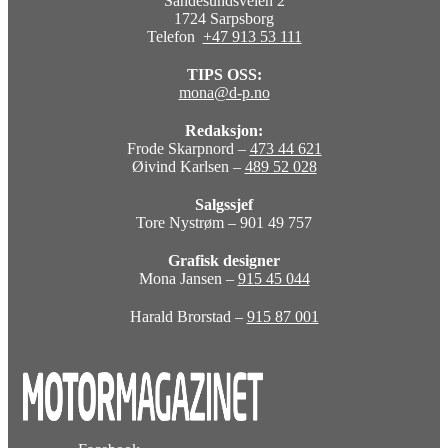
Sandesundsveien 2
1724 Sarpsborg
Telefon
+47 913 53 111
TIPS OSS:
mona@d-p.no
Redaksjon:
Frode Skarpnord –
473 44 621
Øivind Karlsen –
489 52 028
Salgssjef
Tore Nystrøm – 901 49 757
Grafisk designer
Mona Jansen –
915 45 044
Harald Brorstad –
915 87 001