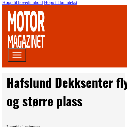
Hopp til hovedinnhold
Hopp til bunntekst
Hafslund Dekksenter fly
og større plass
Lesetid: 1 minutter