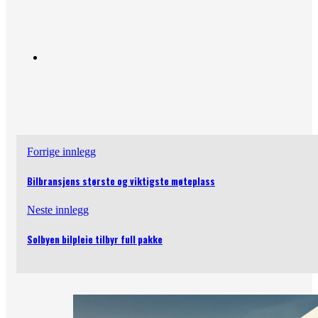
Forrige innlegg
Bilbransjens største og viktigste møteplass
Neste innlegg
Solbyen bilpleie tilbyr full pakke