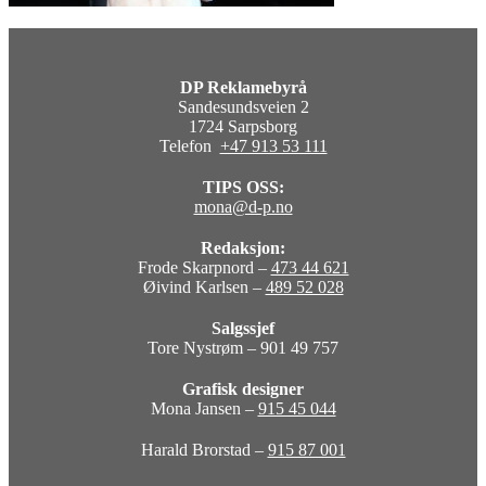
DP Reklamebyrå
Sandesundsveien 2
1724 Sarpsborg
Telefon
+47 913 53 111
TIPS OSS:
mona@d-p.no
Redaksjon:
Frode Skarpnord –
473 44 621
Øivind Karlsen –
489 52 028
Salgssjef
Tore Nystrøm – 901 49 757
Grafisk designer
Mona Jansen –
915 45 044
Harald Brorstad –
915 87 001