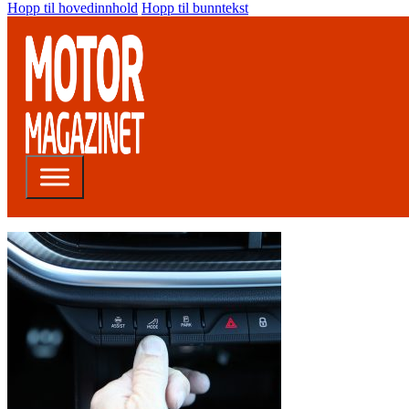
Hopp til hovedinnhold
Hopp til bunntekst