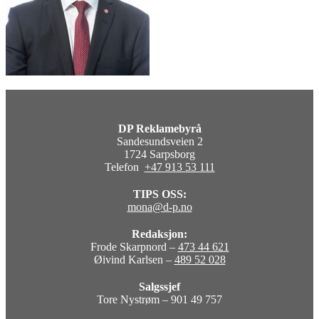
DP Reklamebyrå
Sandesundsveien 2
1724 Sarpsborg
Telefon
+47 913 53 111
TIPS OSS:
mona@d-p.no
Redaksjon:
Frode Skarpnord –
473 44 621
Øivind Karlsen –
489 52 028
Salgssjef
Tore Nystrøm – 901 49 757