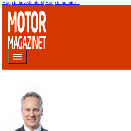
Hopp til hovedinnhold
Hopp til bunntekst