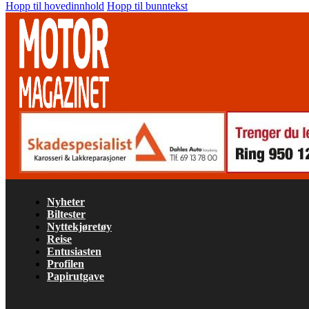
Hopp til hovedinnhold
Hopp til bunntekst
Nyheter
Biltester
Nyttekjøretøy
Reise
Entusiasten
Profilen
Papirutgave