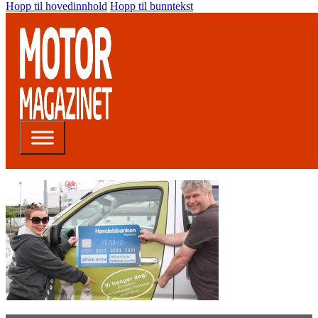
Hopp til hovedinnhold
Hopp til bunntekst