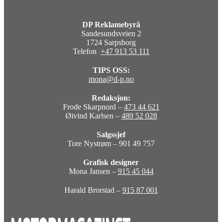
DP Reklamebyrå
Sandesundsveien 2
1724 Sarpsborg
Telefon
+47 913 53 111
TIPS OSS:
mona@d-p.no
Redaksjon:
Frode Skarpnord –
473 44 621
Øivind Karlsen –
489 52 028
Salgssjef
Tore Nystrøm – 901 49 757
Grafisk designer
Mona Jansen –
915 45 044
Harald Brorstad –
915 87 001