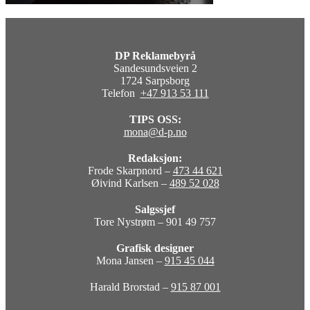
DP Reklamebyrå
Sandesundsveien 2
1724 Sarpsborg
Telefon
+47 913 53 111
TIPS OSS:
mona@d-p.no
Redaksjon:
Frode Skarpnord –
473 44 621
Øivind Karlsen –
489 52 028
Salgssjef
Tore Nystrøm – 901 49 757
Grafisk designer
Mona Jansen –
915 45 044
Harald Brorstad –
915 87 001