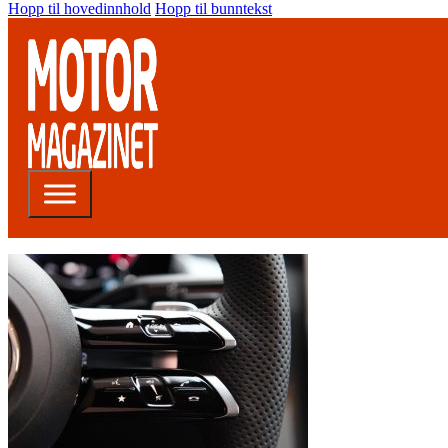
Hopp til hovedinnhold
Hopp til bunntekst