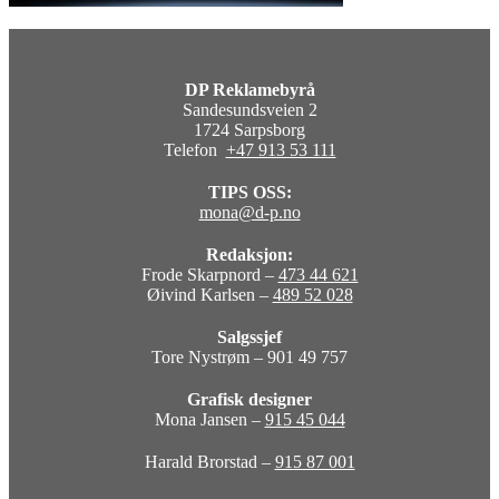
DP Reklamebyrå
Sandesundsveien 2
1724 Sarpsborg
Telefon
+47 913 53 111
TIPS OSS:
mona@d-p.no
Redaksjon:
Frode Skarpnord –
473 44 621
Øivind Karlsen –
489 52 028
Salgssjef
Tore Nystrøm – 901 49 757
Grafisk designer
Mona Jansen –
915 45 044
Harald Brorstad –
915 87 001