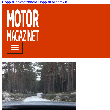
Hopp til hovedinnhold
Hopp til bunntekst