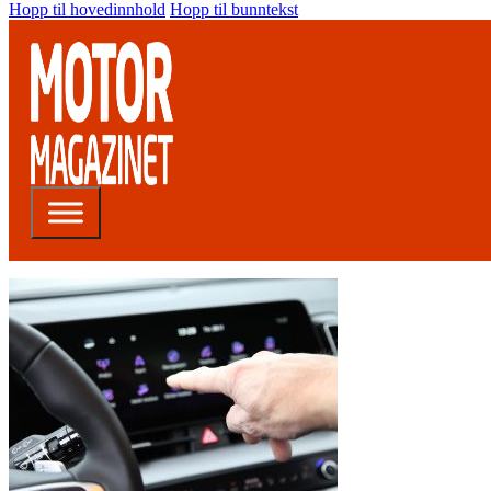
Hopp til hovedinnhold
Hopp til bunntekst