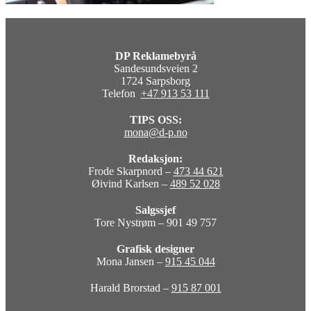
DP Reklamebyrå
Sandesundsveien 2
1724 Sarpsborg
Telefon
+47 913 53 111
TIPS OSS:
mona@d-p.no
Redaksjon:
Frode Skarpnord –
473 44 621
Øivind Karlsen –
489 52 028
Salgssjef
Tore Nystrøm – 901 49 757
Grafisk designer
Mona Jansen –
915 45 044
Harald Brorstad –
915 87 001