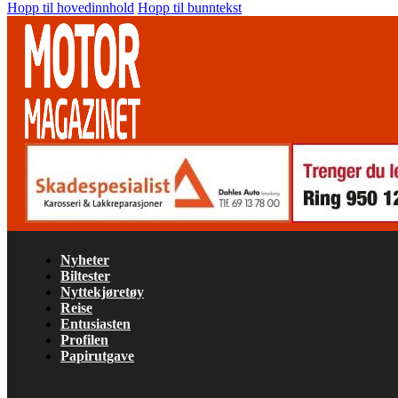
Hopp til hovedinnhold
Hopp til bunntekst
Nyheter
Biltester
Nyttekjøretøy
Reise
Entusiasten
Profilen
Papirutgave