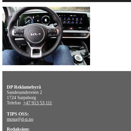
DP Reklamebyrå
Sandesundsveien 2
1724 Sarpsborg
Telefon
+47 913 53 111
TIPS OSS:
mona@d-p.no
Redaksjon: