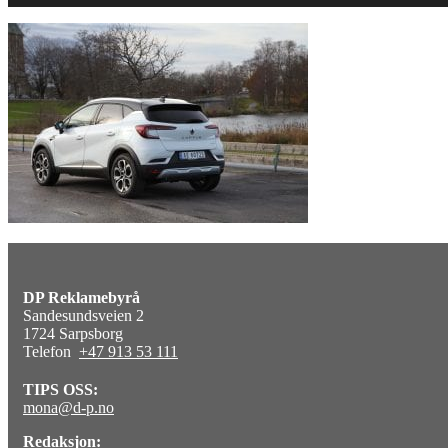
DP Reklamebyrå
Sandesundsveien 2
1724 Sarpsborg
Telefon
+47 913 53 111
TIPS OSS:
mona@d-p.no
Redaksjon: