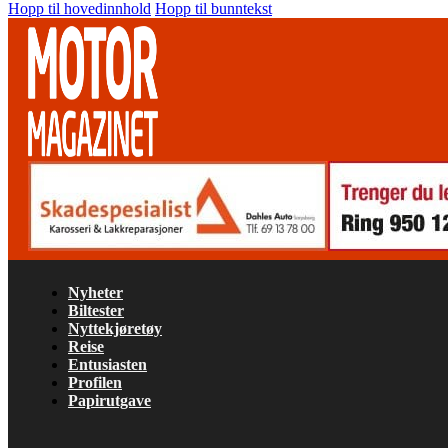
Hopp til hovedinnhold
Hopp til bunntekst
Nyheter
Biltester
Nyttekjøretøy
Reise
Entusiasten
Profilen
Papirutgave