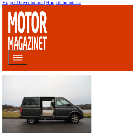
Hopp til hovedinnhold
Hopp til bunntekst