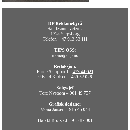
DP Reklamebyrå
Sandesundsveien 2
1724 Sarpsborg
Telefon
+47 913 53 111
TIPS OSS:
mona@d-p.no
Redaksjon:
Frode Skarpnord –
473 44 621
Øivind Karlsen –
489 52 028
Salgssjef
Tore Nystrøm – 901 49 757
Grafisk designer
Mona Jansen –
915 45 044
Harald Brorstad –
915 87 001