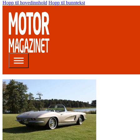
Hopp til hovedinnhold
Hopp til bunntekst