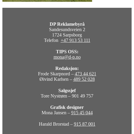
DP Reklamebyrå
Sandesundsveien 2
1724 Sarpsborg
Telefon
+47 913 53 111
TIPS OSS:
mona@d-p.no
Redaksjon:
Frode Skarpnord –
473 44 621
Øivind Karlsen –
489 52 028
Salgssjef
Tore Nystrøm – 901 49 757
Grafisk designer
Mona Jansen –
915 45 044
Harald Brorstad –
915 87 001