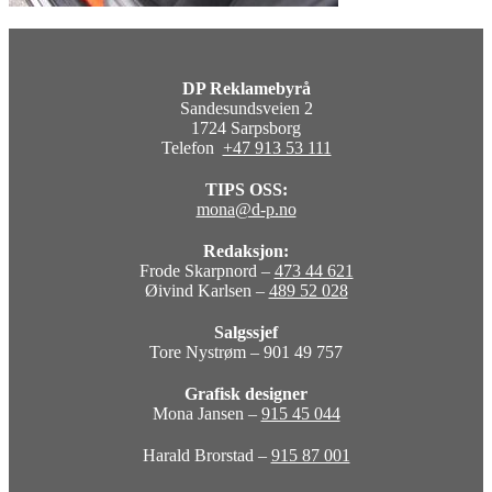
DP Reklamebyrå
Sandesundsveien 2
1724 Sarpsborg
Telefon
+47 913 53 111
TIPS OSS:
mona@d-p.no
Redaksjon:
Frode Skarpnord –
473 44 621
Øivind Karlsen –
489 52 028
Salgssjef
Tore Nystrøm – 901 49 757
Grafisk designer
Mona Jansen –
915 45 044
Harald Brorstad –
915 87 001