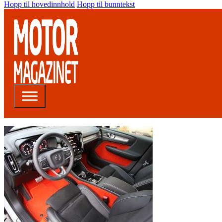
Hopp til hovedinnhold
Hopp til bunntekst