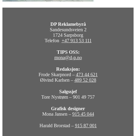
DP Reklamebyrå
Sandesundsveien 2
1724 Sarpsborg
Telefon
+47 913 53 111
TIPS OSS:
mona@d-p.no
Redaksjon:
Frode Skarpnord –
473 44 621
Øivind Karlsen –
489 52 028
Salgssjef
Tore Nystrøm – 901 49 757
Grafisk designer
Mona Jansen –
915 45 044
Harald Brorstad –
915 87 001