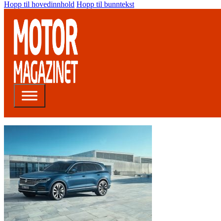
Hopp til hovedinnhold
Hopp til bunntekst