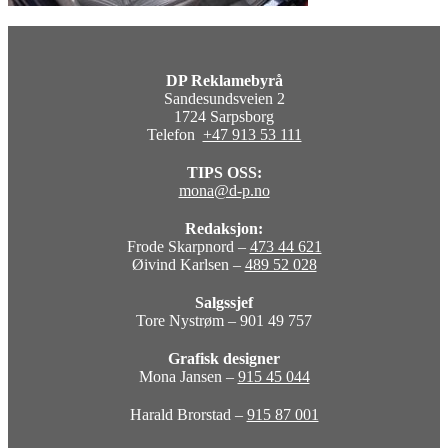
DP Reklamebyrå
Sandesundsveien 2
1724 Sarpsborg
Telefon
+47 913 53 111
TIPS OSS:
mona@d-p.no
Redaksjon:
Frode Skarpnord –
473 44 621
Øivind Karlsen –
489 52 028
Salgssjef
Tore Nystrøm – 901 49 757
Grafisk designer
Mona Jansen –
915 45 044
Harald Brorstad –
915 87 001