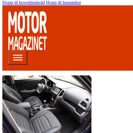
Hopp til hovedinnhold
Hopp til bunntekst